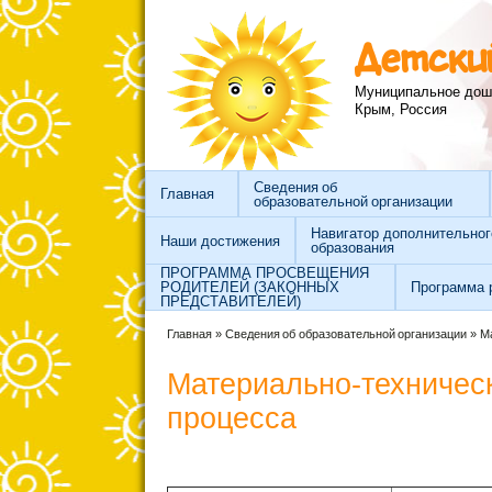
Перейти к основному содержанию
Skip to search
Детски
Муниципальное дош
Крым, Россия
Сведения об
Главная
образовательной организации
Навигатор дополнительног
Наши достижения
образования
ПРОГРАММА ПРОСВЕЩЕНИЯ
РОДИТЕЛЕЙ (ЗАКОННЫХ
Программа 
ПРЕДСТАВИТЕЛЕЙ)
Вы здесь
Главная
»
Сведения об образовательной организации
»
М
Материально-техничес
процесса