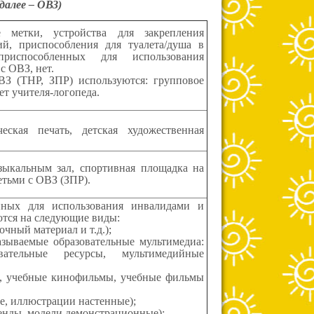
далее – ОВЗ)
е метки, устройства для закрепления
й, приспособления для туалета/душа в
риспособленных для использования
с ОВЗ, нет.
ВЗ (ТНР, ЗПР) используются: групповое
т учителя-логопеда.
еская печать, детская художественная
зыкальным зал, спортивная площадка на
тьми с ОВЗ (ЗПР).
нных для использования инвалидами и
тся на следующие виды:
очный материал и т.д.);
азываемые образовательные мультимедиа:
вательные ресурсы, мультимедийные
е, учебные кинофильмы, учебные фильмы
ые, иллюстрации настенные);
тенды, модели демонстрационные);