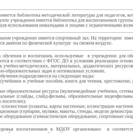
тся библиотека методической литературы для педагогов, кото
уппе учреждения имеется библиотека для воспитанников группы
для использования инвалидами и лицами с ограниченными возм
м учреждении имеется спортивный зал. На территории имеет
ся занятия по физической культуре на свежем воздухе.
бучения и воспитания, используемые в учреждении для обес
ются в соответствии с ФГОС ДО к условиям реализации основ
ь учебно-методических, материальных, дидактических ресурс
но-образовательных задач в оптимальных условиях.
учения подразделяются на следующие виды:
(учебники и учебные пособия, книги для чтения, хрестоматии, 
ые образовательные ресурсы (мультимедийные учебники, сетевые 
альные (слайды, слайд-фильмы, образовательные видеофильм
 носителях);
 плоскостные (плакаты, карты настенные, иллюстрации настенн
ционные (гербарии, муляжи, макеты, стенды, модели демонстра
 оборудование (гимнастическое оборудование, спортивные снаряд
ровья воспитанников в МДОУ организовано в соответств