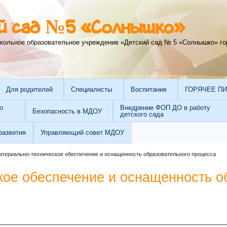
й сад №5 «Солнышко»
кольное образовательное учреждение «Детский сад № 5 «Солнышко» го
Для родителей
Специалисты
Воспитание
ГОРЯЧЕЕ П
о
Внедрение ФОП ДО в работу
Безопасность в МДОУ
детского сада
развития
Управляющий совет МДОУ
атериально-техническое обеспечение и оснащенность образовательного процесса
кое обеспечение и оснащенность о