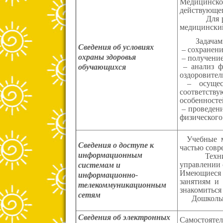
Медицинско
действующег
Для работы
медицински
Задачами м
Сведения об условиях
– сохранени
охраны здоровья
– получение
– анализ фи
обучающихся
оздоровите
– осущест
соответству
особенносте
– проведени
физического
Учебные ма
Сведения о доступе к
частью совр
информационным
Техническа
управлении 
системам и
Имеющиеся 
информационно-
занятиям и
телекоммуникационным
знакомиться
сетям
Дошкольное 
Сведения об электронных
Самостояте