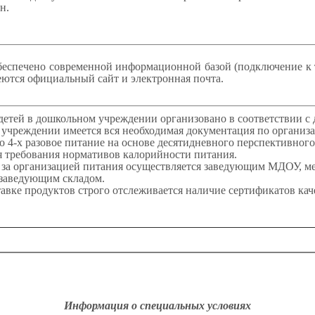
н.
ечено современной информационной базой (подключение к т
меются официальный сайт и электронная почта.
ей в дошкольном учреждении организовано в соответствии с 
учреждении имеется вся необходимая документация по организ
о 4-х разовое питание на основе десятидневного перспективног
 требования нормативов калорийности питания.
а организацией питания осуществляется заведующим МДОУ, ме
 заведующим складом.
е продуктов строго отслеживается наличие сертификатов каче
Информация о специальных условиях