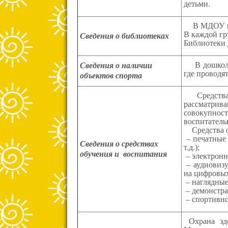
детьми.
В МДОУ имее
В каждой гр
Сведения о библиотеках
Библиотеки 
В дошкольно
Сведения о наличии
где проводят
объектов спорта
Средства о
рассматрива
совокупност
воспитатель
Средства об
– печатные 
Сведения о средствах
т.д.);
обучения и воспитания
– электронн
– аудиовизу
на цифровых
– наглядные
– демонстра
– спортивное
Охрана здо