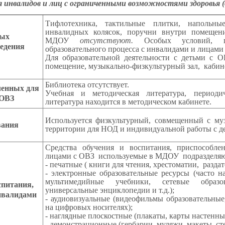
я инвалидов и лиц с ограниченными возможностями здоровья (
Тифлотехника, тактильные плитки, напольны
инвалидных колясок, поручни внутри помещени
ных
МДОУ
отсутствуют.
Особых условий, п
ведения
образовательного процесса с инвалидами и лицами 
Для образовательной деятельности с детьми с О
помещение, музыкально-физкультурный зал, кабине
Библиотека отсутствует.
ленных для
Учебная и методическая литература, периодич
 ОВЗ
литература находится в методическом кабинете.
Используется физкультурный, совмещенный с му
вания
территории для НОД и индивидуальной работы с де
Средства обучения и воспитания, приспособле
лицами с ОВЗ используемые в МДОУ подразделяю
- печатные ( книги для чтения, хрестоматии, раздат
- электронные образовательные ресурсы (часто н
мультимедийные учебники, сетевые образо
спитания,
универсальные энциклопедии и т.д.);
нвалидами
- аудиовизуальные (видеофильмы образовательны
на цифровых носителях);
- наглядные плоскостные (плакаты, карты настенн
- демонстрационные (гербарии, муляжи, макеты, с