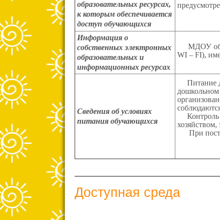
образовательных ресурсах,
предусмотре
к которым обеспечивается
доступ обучающихся
Информация о
МДОУ обесп
собственных электронных
WI – FI), и
образовательных и
информационных ресурсах
Питание дет
дошкольном 
организован
соблюдаются
Сведения об условиях
Контроль з
питания обучающихся
хозяйством,
При поставк
Доступная среда