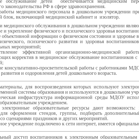
е обслуживание детей обеспечивается медицинским перс
о законодательства РФ в сфере здравоохранения.
 медицинского персонала в дошкольном учреждении предо
й блок, включающий медицинский кабинет и изолятор.
едицинского обслуживания в дошкольном учреждении являют
е и укрепление физического и психического здоровья воспитан
 объективной информации о физическом состоянии и здоровье 
зического, психического развития и здоровья воспитаннико
льных мероприятий;
вление эффективной организационно-медицинской рабо
ющих корректив в медицинское обслуживание воспитанников с
й;
е консультативно-просветительской работы с работниками МД
 развития и оздоровления детей дошкольного возраста.
териалы, для воспроизведения которых используют электрон
еменной системы образования и используются в дошкольном уч
я инфраструктура информационной среды МДОУ используе
образовательным учреждением.
электронные образовательные ресурсы дают возможность: 
 для оформления стендов, группы, подбирать дополнительны
 со сценариями праздников и других мероприятий.
учреждение подключено к сети интернет, имеется официальны
льный доступ воспитанников к электронным образовательным