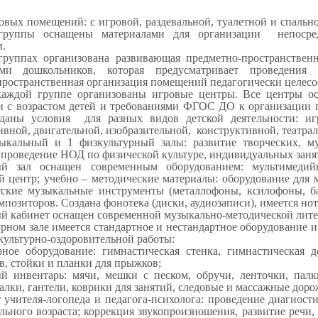
вых помещений: с игровой, раздевальной, туалетной и спальн
группы оснащены материалами для организации непосре
и.
организована развивающая предметно-пространственная 
ями дошкольников, которая предусматривает проведения 
ространственная организация помещений педагогически целесоо
группе организованы игровые центры. Все центры осна
и с возрастом детей и требованиями ФГОС ДО к организации 
даны условия для разных видов детской деятельности: игро
вной, двигательной, изобразительной, конструктивной, театра
льный и 1 физкультурный залы: развитие творческих, муз
 проведение НОД по физической культуре, индивидуальных заня
й зал оснащен современным оборудованием: мультимедий
 центр; учебно – методические материалы: оборудование для 
тские музыкальные инструменты (металлофоны, ксилофоны, б
мпозиторов. Создана фонотека (диски, аудиозаписи), имеется но
 кабинет оснащен современной музыкально-методической лите
рном зале имеется стандартное и нестандартное оборудование 
культурно-оздоровительной работы:
рное оборудование: гимнастическая стенка, гимнастическая 
в, стойки и планки для прыжков;
й инвентарь: мячи, мешки с песком, обручи, ленточки, палк
алки, гантели, коврики для занятий, следовые и массажные доро
 учителя-логопеда и педагога-психолога: проведение диагности
льного возраста; коррекция звукопроизношения, развитие речи,