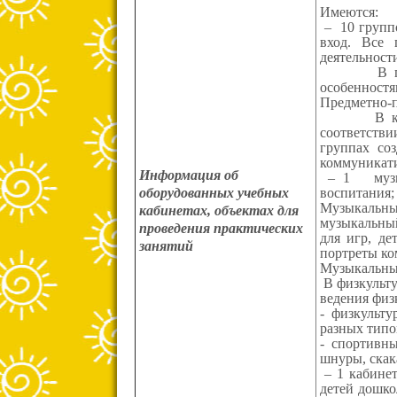
Имеются:
– 10 группо
вход. Все 
деятельност
В группах 
особенност
Предметно-п
В каждой 
соответстви
группах соз
коммуникати
Информация об
– 1 музыка
воспитания;
оборудованных учебных
Музыкальны
кабинетах, объектах для
музыкальный
проведения практических
для игр, де
занятий
портреты ко
Музыкальный
В физкульту
ведения физ
- физкульту
разных типо
- спортивны
шнуры, скак
– 1 кабинет
детей дошко