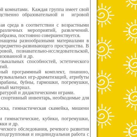
ой комнатами. Каждая группа имеет свой
дственно образовательной и игровой
среда в соответствии с возрастными
различных мероприятий, развлечений.
бразна, постоянно совершенствуется.
щены разнообразными материалами в
предметно-развивающего пространства. В
вой, познавательно-исследовательской,
лизованной и др.
ыкальных способностей, эстетического
тий.
ный программный комплект, пианино,
музыкальных игр-драматизаций, атрибуты
арабаны, бубны, гармошки, погремушки,
тный материал.
ратурой и дидактическими играми.
и спортивный инвентарь, необходимые для
доска, гимнастическая скамейка, мишени
и гимнастические, кубики, погремушки,
жки и др.
ческого обследования, речевого развития
 подгрупповая и индивидуальная работа с