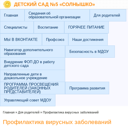
Перейти к основному содержанию
Skip to search
ДЕТСКИЙ САД №5 «СОЛНЫШКО»
Сведения об
Главная
Для родителей
образовательной организации
Специалисты
Воспитание
ГОРЯЧЕЕ ПИТАНИЕ
МЫ В ВКОНТАКТЕ
Профсоюз
Наши достижения
Навигатор дополнительного
Безопасность в МДОУ
образования
Внедрение ФОП ДО в работу
детского сада
Направленные дети в
дошкольное учреждение
ПРОГРАММА ПРОСВЕЩЕНИЯ
РОДИТЕЛЕЙ (ЗАКОННЫХ
Программа развития
ПРЕДСТАВИТЕЛЕЙ)
Управляющий совет МДОУ
Вы здесь
Главная
»
Для родителей
»
Профилактика вирусных заболеваний
Профилактика вирусных заболеваний