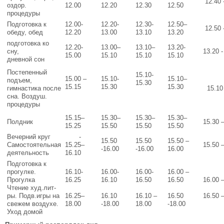
12.40 
оздор.
12.00
12.20
12.30
12.50
процедуры
Подготовка к
12.00-
12.20-
12.30-
12.50–
12.50 
обеду, обед
12.20
13.00
13.10
13.20
подготовка ко
12.20-
13.00–
13.10–
13.20-
сну,
13.20 -
15.00
15.10
15.10
15.10
дневной сон
Постепенный
15.10-
15.00 –
15.10-
15.10–
подъем,
15.30
15.15
15.30
15.30
гимнастика после
15.10 
сна. Воздуш.
процедуры
15.15–
15.30–
15.30–
15.30–
Полдник
15.30 
15.25
15.50
15.50
15.50
Вечерний круг
-
15.50
15.50
15.50 –
Самостоятельная
15.25–
15.50 
-16.00
-16.00
16.00
деятельность
16.10
Подготовка к
прогулке.
16.10-
16.00-
16.00-
16.00 –
Прогулка
16.25
16.10
16.50
16.50
16.00 
Чтение худ.лит-
ры. Подв.игры на
16.25–
16.10
16.10 –
16.50
16.50 
свежем воздухе.
18.00
-18.00
18.00
-18.00
Уход домой