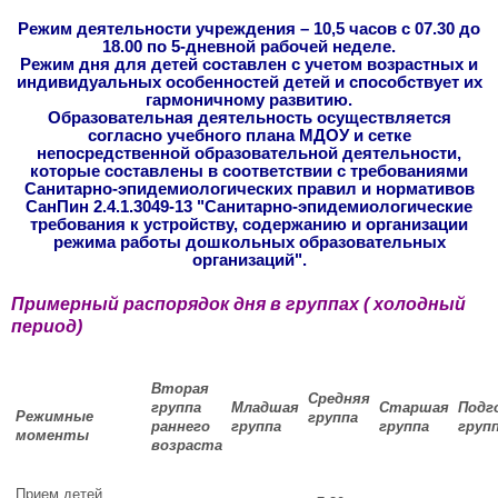
Режим деятельности учреждения – 10,5 часов с 07.30 до
18.00 по 5-дневной рабочей неделе.
Режим дня для детей составлен с учетом возрастных и
индивидуальных особенностей детей и способствует их
гармоничному развитию.
Образовательная деятельность осуществляется
согласно учебного плана МДОУ и сетке
непосредственной образовательной деятельности,
которые составлены в соответствии с требованиями
Санитарно-эпидемиологических правил и нормативов
СанПин 2.4.1.3049-13 "Санитарно-эпидемиологические
требования к устройству, содержанию и организации
режима работы дошкольных образовательных
организаций".
Примерный распорядок дня в группах ( холодный
период)
Вторая
Средняя
группа
Младшая
Старшая
Подг
Режимные
группа
раннего
группа
группа
груп
моменты
возраста
Прием детей,