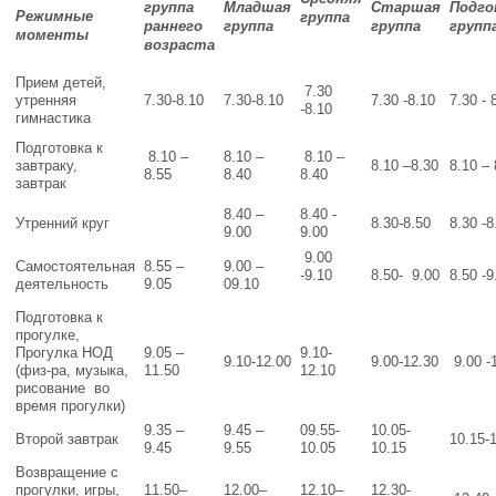
группа
Младшая
Старшая
Подго
Режимные
группа
раннего
группа
группа
групп
моменты
возраста
Прием детей,
7.30
утренняя
7.30-8.10
7.30-8.10
7.30 -8.10
7.30 - 
-8.10
гимнастика
Подготовка к
8.10 –
8.10 –
8.10 –
завтраку,
8.10 –8.30
8.10 – 
8.55
8.40
8.40
завтрак
8.40 –
8.40 -
Утренний круг
8.30-8.50
8.30 -8
9.00
9.00
9.00
Самостоятельная
8.55 –
9.00 –
-9.10
8.50- 9.00
8.50 -9
деятельность
9.05
09.10
Подготовка к
прогулке,
Прогулка НОД
9.05 –
9.10-
9.10-12.00
9.00-12.30
9.00 -
(физ-ра, музыка,
11.50
12.10
рисование во
время прогулки)
9.35 –
9.45 –
09.55-
10.05-
Второй завтрак
10.15-
9.45
9.55
10.05
10.15
Возвращение с
прогулки, игры,
11.50–
12.00–
12.10–
12.30-