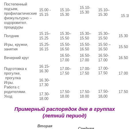
Постепенный
15.10-
подъем,
15.00 -
15.10-
15.10–
15.30
профилактические
15.15
15.30
15.30
15.10
физкультурно –
оздоровител.
процедуры
15.15–
15.30–
15.30–
15.30–
Полдник
15.30 
15.25
15.50
15.50
15.50
Игры, кружки,
15.25-
15.50-
15.50-
15.50 –
15.50
занятия
16.15
16.50
16.50
16.50
16.50-
16.50-
16.50-
Вечерний круг
16.50 
17.00
17.00
17.00
16.15-
17.00-
Подготовка к
17.00–
17.00-
16.30
17.50
прогулке,
17.50
17.50
17.00 
прогулка
16.30-
Игры.
17.30
Работа с
17.50-
родителями.
17.50-
17.50-
17.50 
17.30-
Уход
18.00
18.00
18
.
00
18.00
Примерный распорядок дня в группах
(летний период)
Вторая
Средняя