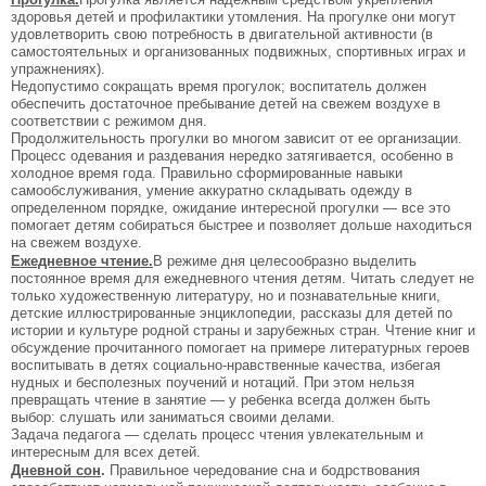
здоровья детей и профилактики утомления. На прогулке они могут
удовлетворить свою потребность в двигательной активности (в
самостоятельных и организованных подвижных, спортивных играх и
упражнениях).
Недопустимо сокращать время прогулок; воспитатель должен
обеспечить достаточное пребывание детей на свежем воздухе в
соответствии с режимом дня.
Продолжительность прогулки во многом зависит от ее организации.
Процесс одевания и раздевания нередко затягивается, особенно в
холодное время года. Правильно сформированные навыки
самообслуживания, умение аккуратно складывать одежду в
определенном порядке, ожидание интересной прогулки — все это
помогает детям собираться быстрее и позволяет дольше находиться
на свежем воздухе.
Ежедневное чтение.
В режиме дня целесообразно выделить
постоянное время для ежедневного чтения детям. Читать следует не
только художественную литературу, но и познавательные книги,
детские иллюстрированные энциклопедии, рассказы для детей по
истории и культуре родной страны и зарубежных стран. Чтение книг и
обсуждение прочитанного помогает на примере литературных героев
воспитывать в детях социально-нравственные качества, избегая
нудных и бесполезных поучений и нотаций. При этом нельзя
превращать чтение в занятие — у ребенка всегда должен быть
выбор: слушать или заниматься своими делами.
Задача педагога — сделать процесс чтения увлекательным и
интересным для всех детей.
Дневной сон
.
Правильное чередование сна и бодрствования