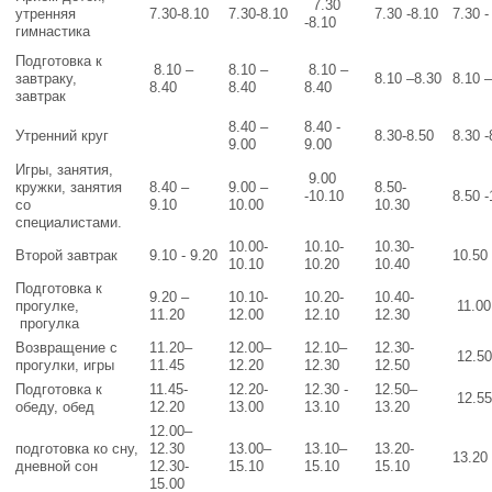
7.30
утренняя
7.30-8.10
7.30-8.10
7.30 -8.10
7.30 -
-8.10
гимнастика
Подготовка к
8.10 –
8.10 –
8.10 –
завтраку,
8.10 –8.30
8.10 –
8.40
8.40
8.40
завтрак
8.40 –
8.40 -
Утренний круг
8.30-8.50
8.30 -
9.00
9.00
Игры, занятия,
9.00
кружки, занятия
8.40 –
9.00 –
8.50-
-10.10
8.50 -
со
9.10
10.00
10.30
специалистами.
10.00-
10.10-
10.30-
Второй завтрак
9.10 - 9.20
10.50 
10.10
10.20
10.40
Подготовка к
9.20 –
10.10-
10.20-
10.40-
прогулке,
11.00
11.20
12.00
12.10
12.30
прогулка
Возвращение с
11.20–
12.00–
12.10–
12.30-
12.50
прогулки, игры
11.45
12.20
12.30
12.50
Подготовка к
11.45-
12.20-
12.30 -
12.50–
12.55
обеду, обед
12.20
13.00
13.10
13.20
12.00–
подготовка ко сну,
12.30
13.00–
13.10–
13.20-
13.20 
дневной сон
12.30-
15.10
15.10
15.10
15.00