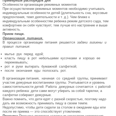
Примерный распорядок дня
Особенности организации режимных моментов
При осуществлении режимных моментов необходимо учитывать
индивидуальные особенности детей (длительность сна, вкусовые
предпочтения, темп деятельности и т. д.). Чем ближе к
индивидуальным особенностям ребенка режим детского сада, тем
комфортнее он себя чувствует, тем лучше его настроение и выше
активность.
Прием пищи.
Организация питания.
В процессе организации питания решаются
задачи гигиены и
правил питания
:
мытье рук перед едой;
класть пищу в рот небольшими кусочками и хорошо ее
пережевывать;
рот и руки вытирать бумажной салфеткой;
после окончания еды полоскать рот.
В организации питания, начиная со средней группы, принимают
участие дежурные воспитанники группы. Учитывается и уровень
самостоятельности детей. Работа дежурных сочетается с работой
каждого ребенка: дети сами могут убирать за собой тарелки, а
салфетки собирают дежурные.
Важно помнить, что дети едят с разной скоростью, поэтому надо
дать им возможность принимать пищу в своем темпе.
Недопустимо, чтобы дети сидели за столом в ожидании еды или
после ее приема — это способствует утомлению.
Прогулка.
Прогулка является надежным средством укрепления