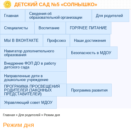
Перейти к основному содержанию
Skip to search
ДЕТСКИЙ САД №5 «СОЛНЫШКО»
Сведения об
Главная
Для родителей
образовательной организации
Специалисты
Воспитание
ГОРЯЧЕЕ ПИТАНИЕ
МЫ В ВКОНТАКТЕ
Профсоюз
Наши достижения
Навигатор дополнительного
Безопасность в МДОУ
образования
Внедрение ФОП ДО в работу
детского сада
Направленные дети в
дошкольное учреждение
ПРОГРАММА ПРОСВЕЩЕНИЯ
РОДИТЕЛЕЙ (ЗАКОННЫХ
Программа развития
ПРЕДСТАВИТЕЛЕЙ)
Управляющий совет МДОУ
Вы здесь
Главная
»
Для родителей
»
Режим дня
Режим дня