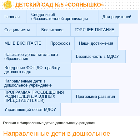
Перейти к основному содержанию
Skip to search
ДЕТСКИЙ САД №5 «СОЛНЫШКО»
Сведения об
Главная
Для родителей
образовательной организации
Специалисты
Воспитание
ГОРЯЧЕЕ ПИТАНИЕ
МЫ В ВКОНТАКТЕ
Профсоюз
Наши достижения
Навигатор дополнительного
Безопасность в МДОУ
образования
Внедрение ФОП ДО в работу
детского сада
Направленные дети в
дошкольное учреждение
ПРОГРАММА ПРОСВЕЩЕНИЯ
РОДИТЕЛЕЙ (ЗАКОННЫХ
Программа развития
ПРЕДСТАВИТЕЛЕЙ)
Управляющий совет МДОУ
Вы здесь
Главная
»
Направленные дети в дошкольное учреждение
Направленные дети в дошкольное