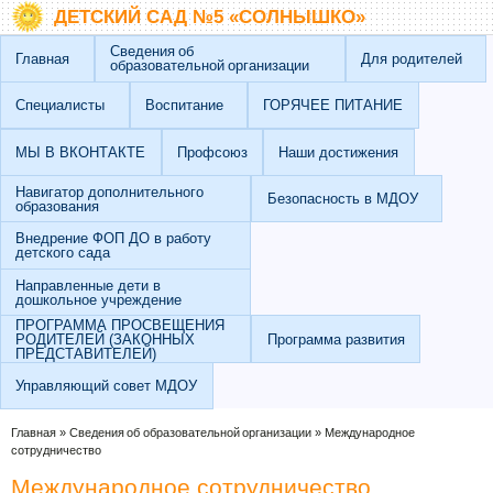
Перейти к основному содержанию
Skip to search
ДЕТСКИЙ САД №5 «СОЛНЫШКО»
Сведения об
Главная
Для родителей
образовательной организации
Специалисты
Воспитание
ГОРЯЧЕЕ ПИТАНИЕ
МЫ В ВКОНТАКТЕ
Профсоюз
Наши достижения
Навигатор дополнительного
Безопасность в МДОУ
образования
Внедрение ФОП ДО в работу
детского сада
Направленные дети в
дошкольное учреждение
ПРОГРАММА ПРОСВЕЩЕНИЯ
РОДИТЕЛЕЙ (ЗАКОННЫХ
Программа развития
ПРЕДСТАВИТЕЛЕЙ)
Управляющий совет МДОУ
Вы здесь
Главная
»
Сведения об образовательной организации
»
Международное
сотрудничество
Международное сотрудничество