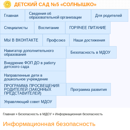
Перейти к основному содержанию
Skip to search
ДЕТСКИЙ САД №5 «СОЛНЫШКО»
Сведения об
Главная
Для родителей
образовательной организации
Специалисты
Воспитание
ГОРЯЧЕЕ ПИТАНИЕ
МЫ В ВКОНТАКТЕ
Профсоюз
Наши достижения
Навигатор дополнительного
Безопасность в МДОУ
образования
Внедрение ФОП ДО в работу
детского сада
Направленные дети в
дошкольное учреждение
ПРОГРАММА ПРОСВЕЩЕНИЯ
РОДИТЕЛЕЙ (ЗАКОННЫХ
Программа развития
ПРЕДСТАВИТЕЛЕЙ)
Управляющий совет МДОУ
Вы здесь
Главная
»
Безопасность в МДОУ
»
Информационная безопасность
Информационная безопасность