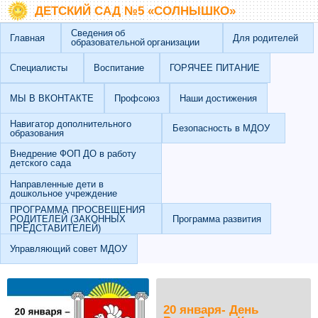
Перейти к основному содержанию
Skip to search
ДЕТСКИЙ САД №5 «СОЛНЫШКО»
Сведения об
Главная
Для родителей
образовательной организации
Специалисты
Воспитание
ГОРЯЧЕЕ ПИТАНИЕ
МЫ В ВКОНТАКТЕ
Профсоюз
Наши достижения
Навигатор дополнительного
Безопасность в МДОУ
образования
Внедрение ФОП ДО в работу
детского сада
Направленные дети в
дошкольное учреждение
ПРОГРАММА ПРОСВЕЩЕНИЯ
РОДИТЕЛЕЙ (ЗАКОННЫХ
Программа развития
ПРЕДСТАВИТЕЛЕЙ)
Управляющий совет МДОУ
20 января- День