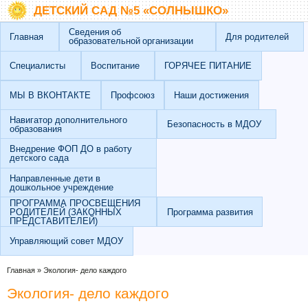
Перейти к основному содержанию
Skip to search
ДЕТСКИЙ САД №5 «СОЛНЫШКО»
Сведения об
Главная
Для родителей
образовательной организации
Специалисты
Воспитание
ГОРЯЧЕЕ ПИТАНИЕ
МЫ В ВКОНТАКТЕ
Профсоюз
Наши достижения
Навигатор дополнительного
Безопасность в МДОУ
образования
Внедрение ФОП ДО в работу
детского сада
Направленные дети в
дошкольное учреждение
ПРОГРАММА ПРОСВЕЩЕНИЯ
РОДИТЕЛЕЙ (ЗАКОННЫХ
Программа развития
ПРЕДСТАВИТЕЛЕЙ)
Управляющий совет МДОУ
Вы здесь
Главная
»
Экология- дело каждого
Экология- дело каждого