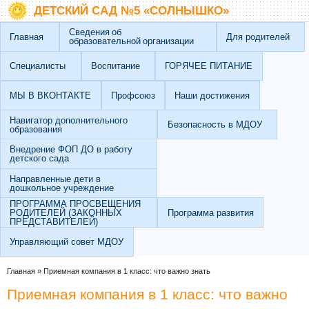
Перейти к основному содержанию
Skip to search
ДЕТСКИЙ САД №5 «СОЛНЫШКО»
Сведения об
Главная
Для родителей
образовательной организации
Специалисты
Воспитание
ГОРЯЧЕЕ ПИТАНИЕ
МЫ В ВКОНТАКТЕ
Профсоюз
Наши достижения
Навигатор дополнительного
Безопасность в МДОУ
образования
Внедрение ФОП ДО в работу
детского сада
Направленные дети в
дошкольное учреждение
ПРОГРАММА ПРОСВЕЩЕНИЯ
РОДИТЕЛЕЙ (ЗАКОННЫХ
Программа развития
ПРЕДСТАВИТЕЛЕЙ)
Управляющий совет МДОУ
Вы здесь
Главная
»
Приемная компания в 1 класс: что важно знать
Приемная компания в 1 класс: что важно